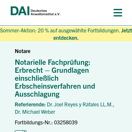
Sommer-Aktion: 20 % auf ausgewählte Fortbildungen.
Jetzt
entdecken.
Notare
Notarielle Fachprüfung:
Erbrecht – Grundlagen
einschließlich
Erbscheinsverfahren und
Ausschlagung
Referierende:
Dr. Joel Reyes y Ráfales LL.M.,
Dr. Michael Weber
Fortbildungs-Nr.: 03258039