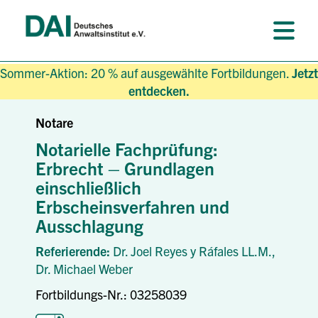
Sommer-Aktion: 20 % auf ausgewählte Fortbildungen.
Jetzt
entdecken.
Notare
Notarielle Fachprüfung:
Erbrecht – Grundlagen
einschließlich
Erbscheinsverfahren und
Ausschlagung
Referierende:
Dr. Joel Reyes y Ráfales LL.M.,
Dr. Michael Weber
Fortbildungs-Nr.: 03258039