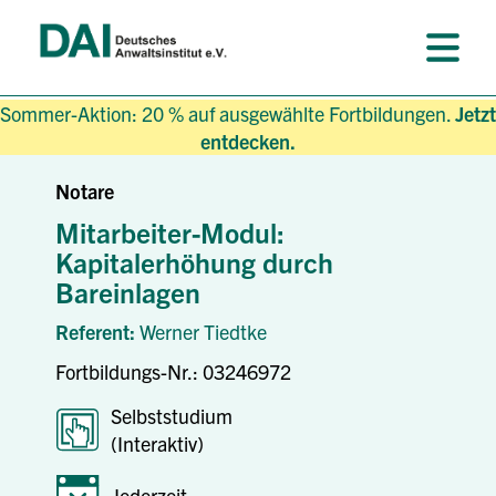
Sommer-Aktion: 20 % auf ausgewählte Fortbildungen.
Jetzt
entdecken.
Notare
Mitarbeiter-Modul:
Kapitalerhöhung durch
Bareinlagen
Referent:
Werner Tiedtke
Fortbildungs-Nr.: 03246972
Selbststudium
(Interaktiv)
Jederzeit