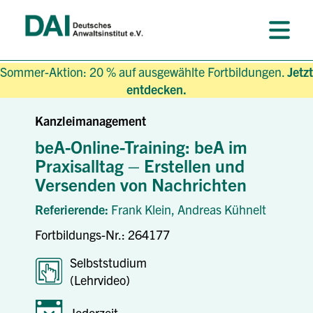
Sommer-Aktion: 20 % auf ausgewählte Fortbildungen.
Jetzt
entdecken.
Kanzleimanagement
beA-Online-Training: beA im
Praxisalltag – Erstellen und
Versenden von Nachrichten
Referierende:
Frank Klein,
Andreas Kühnelt
Fortbildungs-Nr.: 264177
Selbststudium
(Lehrvideo)
Jederzeit