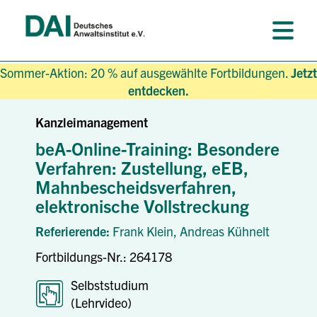
Sommer-Aktion: 20 % auf ausgewählte Fortbildungen.
Jetzt
entdecken.
Kanzleimanagement
beA-Online-Training: Besondere
Verfahren: Zustellung, eEB,
Mahnbescheidsverfahren,
elektronische Vollstreckung
Referierende:
Frank Klein,
Andreas Kühnelt
Fortbildungs-Nr.: 264178
Selbststudium
(Lehrvideo)