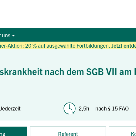
r uns
r-Aktion: 20 % auf ausgewählte Fortbildungen.
Jetzt entd
fskrankheit nach dem SGB VII am
Jederzeit
2,5h – nach § 15 FAO
ng
Referent
Ko