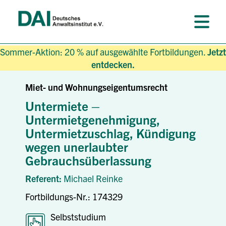
Sommer-Aktion: 20 % auf ausgewählte Fortbildungen.
Jetzt
entdecken.
Miet- und Wohnungseigentumsrecht
Untermiete –
Untermietgenehmigung,
Untermietzuschlag, Kündigung
wegen unerlaubter
Gebrauchsüberlassung
Referent:
Michael Reinke
Fortbildungs-Nr.: 174329
Selbststudium