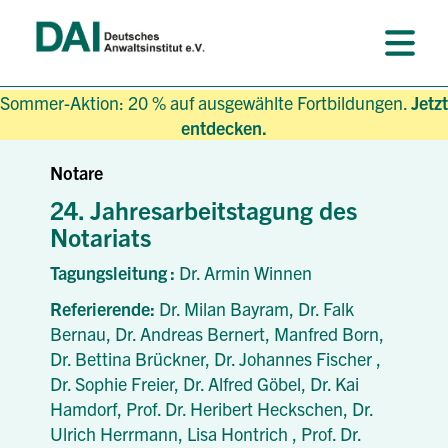
Sommer-Aktion: 20 % auf ausgewählte Fortbildungen.
Jetzt
entdecken.
Notare
24. Jahresarbeitstagung des
Notariats
Tagungsleitung :
Dr. Armin Winnen
Referierende:
Dr. Milan Bayram,
Dr. Falk
Bernau,
Dr. Andreas Bernert,
Manfred Born,
Dr. Bettina Brückner,
Dr. Johannes Fischer ,
Dr. Sophie Freier,
Dr. Alfred Göbel,
Dr. Kai
Hamdorf,
Prof. Dr. Heribert Heckschen,
Dr.
Ulrich Herrmann,
Lisa Hontrich ,
Prof. Dr.