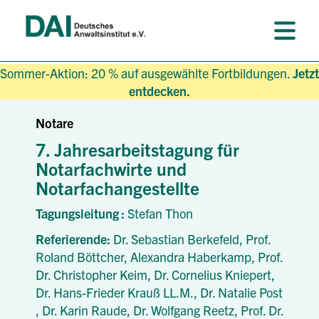
Sommer-Aktion: 20 % auf ausgewählte Fortbildungen.
Jetzt
entdecken.
Notare
7. Jahresarbeitstagung für
Notarfachwirte und
Notarfachangestellte
Tagungsleitung :
Stefan Thon
Referierende:
Dr. Sebastian Berkefeld,
Prof.
Roland Böttcher,
Alexandra Haberkamp,
Prof.
Dr. Christopher Keim,
Dr. Cornelius Kniepert,
Dr. Hans-Frieder Krauß LL.M.,
Dr. Natalie Post
,
Dr. Karin Raude,
Dr. Wolfgang Reetz,
Prof. Dr.