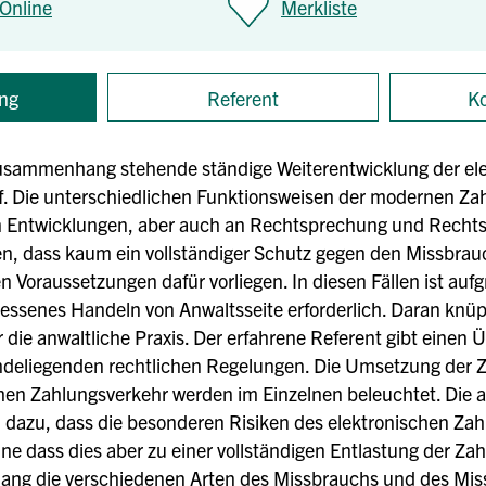
Online
Merkliste
ng
Referent
Ko
usammenhang stehende ständige Weiter­entwicklung der el
f. Die unterschied­lichen Funktionsweisen der modernen Za
 Entwicklungen, aber auch an Rechtsprechung und Rechtsetz
 dass kaum ein vollständiger Schutz gegen den Missbrauch 
Voraussetzungen dafür vorliegen. In diesen Fällen ist aufgru
enes Handeln von Anwaltsseite erforderlich. Daran knüpft
 die anwaltliche Praxis. Der erfahrene Referent gibt einen 
ndeliegenden rechtlichen Regelungen. Die Umsetzung der Z
hen Zahlungsverkehr werden im Einzelnen beleuchtet. Die 
n dazu, dass die besonderen Risiken des elektronischen Za
hne dass dies aber zu einer vollständigen Entlastung der Z
ng die verschiedenen Arten des Missbrauchs und des Missb