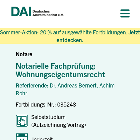
Sommer-Aktion: 20 % auf ausgewählte Fortbildungen.
Jetzt
entdecken.
Notare
Notarielle Fachprüfung:
Wohnungseigentumsrecht
Referierende:
Dr. Andreas Bernert,
Achim
Rohr
Fortbildungs-Nr.: 035248
Selbststudium
(Aufzeichnung Vortrag)
Jederzeit