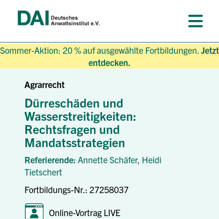
Sommer-Aktion: 20 % auf ausgewählte Fortbildungen.
Jetzt
entdecken.
Agrarrecht
Dürreschäden und
Wasserstreitigkeiten:
Rechtsfragen und
Mandatsstrategien
Referierende:
Annette Schäfer,
Heidi
Tietschert
Fortbildungs-Nr.: 27258037
Online-Vortrag LIVE