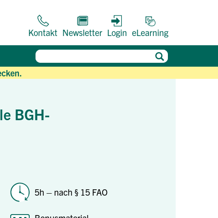
Kontakt
Newsletter
Login
eLearning
ecken.
lle BGH-
5h – nach § 15 FAO
Bonusmaterial