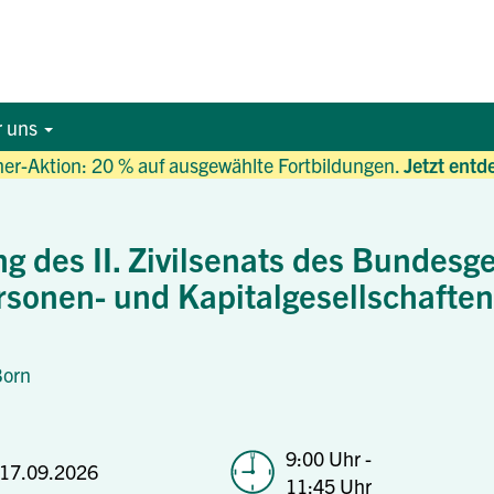
r uns
r-Aktion: 20 % auf ausgewählte Fortbildungen.
Jetzt entd
g des II. Zivilsenats des Bundesg
sonen- und Kapitalgesellschaften,
Born
9:00 Uhr -
17.09.2026
11:45 Uhr