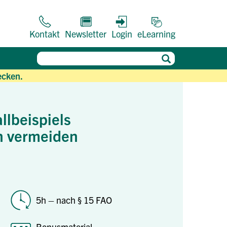
Kontakt
Newsletter
Login
eLearning
ecken.
lbeispiels
n vermeiden
5h – nach § 15 FAO
Bonusmaterial